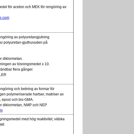
medel för aceton och MEK för rengöring av
ne.com
ngöring av polyuretangjutning
 av polyuretan-gjuthuvuden på
r diklormetan.
kningen av lösningsmedel x 10.
ändbar flera gånger.
LER
ngöring och betning av formar för
igen polymeriserade hartser, matriser av
n, epoxi och bis-GMA.
för diklormetan, NMP och NEP
om
agningsmedel med hög reaktivitet, vätska
skt