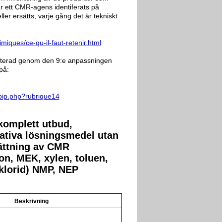
r ett CMR-agens identiferats på
ller ersätts, varje gång det är tekniskt
imiques/ce-qu-il-faut-retenir.html
aterad genom den 9:e anpassningen
på:
/spip.php?rubrique14
komplett utbud,
rnativa lösningsmedel utan
sättning av CMR
on, MEK, xylen, toluen,
klorid) NMP, NEP
Beskrivning