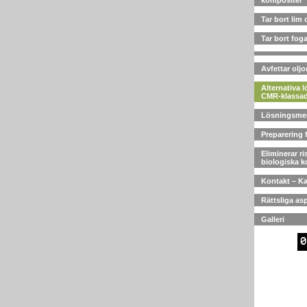
kompositer
Tar bort lim
Tar bort fog
Avfettar oljo
Alternativa 
CMR-klassad
Lösningsme
Preparering 
Eliminerar ri
biologiska 
Kontakt – Ka
Rättsliga as
Galleri
0