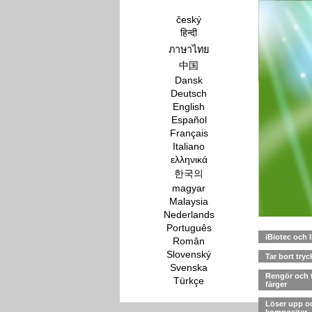
český
हिन्दी
ภาษาไทย
中国
Dansk
Deutsch
English
Español
Français
Italiano
ελληνικά
한국의
magyar
Malaysia
Nederlands
Português
iBiotec och 
Român
Slovenský
Tar bort tryc
Svenska
Rengör och t
Türkçe
färger
Löser upp oc