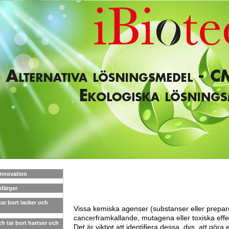
Innovation
kfärger
ar bort lacker och
Vissa kemiska agenser (substanser eller preparer
cancerframkallande, mutagena eller toxiska effe
h tar bort hartser och
Det är viktigt att identifiera dessa, dvs. att gör