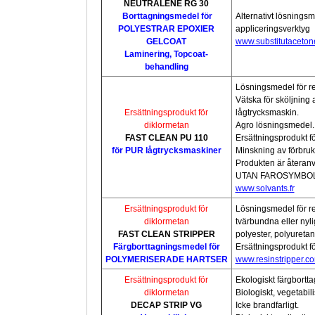
NEUTRALÈNE RG 30
Borttagningsmedel för
Alternativt lösnings
POLYESTRAR EPOXIER
appliceringsverktyg
GELCOAT
www.substitutaceto
Laminering, Topcoat-
behandling
Lösningsmedel för re
Vätska för sköljning
Ersättningsprodukt för
lågtrycksmaskin.
diklormetan
Agro lösningsmedel.
FAST CLEAN PU 110
Ersättningsprodukt fö
för PUR lågtrycksmaskiner
Minskning av förbru
Produkten är återanv
UTAN FAROSYMBO
www.solvants.fr
Ersättningsprodukt för
Lösningsmedel för re
diklormetan
tvärbundna eller nyl
FAST CLEAN STRIPPER
polyester, polyureta
Färgborttagningsmedel för
Ersättningsprodukt 
POLYMERISERADE HARTSER
www.resinstripper.c
Ersättningsprodukt för
Ekologiskt färgbortt
diklormetan
Biologiskt, vegetabili
DECAP STRIP VG
Icke brandfarligt.