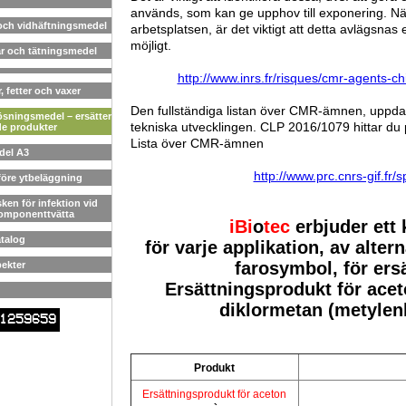
används, som kan ge upphov till exponering. Nä
 och vidhäftningsmedel
arbetsplatsen, är det viktigt att detta avlägsnas e
möjligt.
ar och tätningsmedel
http://www.inrs.fr/risques/cmr-agents-ch
r, fetter och vaxer
Den fullständiga listan över CMR-ämnen, uppd
lösningsmedel – ersätter
tekniska utvecklingen. CLP 2016/1079 hittar du 
e produkter
Lista över CMR-ämnen
del A3
http://www.prc.cnrs-gif.fr
före ytbeläggning
sken för infektion vid
komponenttvätta
iBi
o
tec
erbjuder ett 
talog
för varje applikation, av alte
farosymbol, för er
pekter
Ersättningsprodukt för acet
diklormetan (metylen
1259659
Produkt
Ersättningsprodukt för aceton