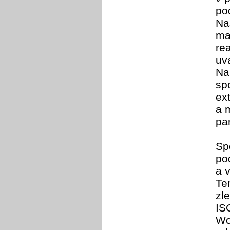
po
Na
ma
re
uv
Na
sp
ex
a 
par
Sp
po
a 
Te
zl
IS
Wo