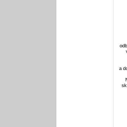
odb
a d
sk