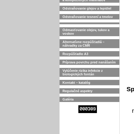
a kompozitných materiálov
Odstraňovanie glejov a lepidiel
Odstraňovanie tesnení a tmelov
Odmasťovanie olejov, tukov a
voskov
Alternatívne rozpúšťadlá –
náhradky za CMR
Rozpúšťadlo A3
Príprava povrchu pred nanášaním
Vylúčenie rizika infekcie z
biologických fontán
Kontakt – katalóg
Sp
Regulačné aspekty
Galéria
080389