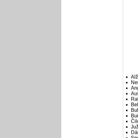
Alž
Ne
An
Aus
Ra
Be
Bu
Bu
Čil
Juž
Dá
Sp