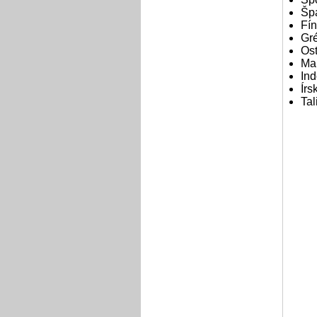
Šp
Fí
Gr
Os
Mau
In
Írs
Tal