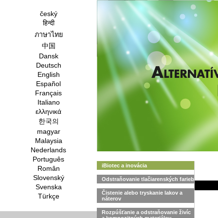
český
हिन्दी
ภาษาไทย
中国
Dansk
Deutsch
English
Español
Français
Italiano
ελληνικά
한국의
magyar
Malaysia
Nederlands
Português
iBiotec a inovácia
Român
Slovenský
Odstraňovanie tlačiarenských farieb
Svenska
Čistenie alebo tryskanie lakov a
Türkçe
náterov
Rozpúšťanie a odstraňovanie živíc