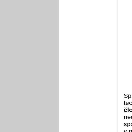
Sp
te
čl
ne
sp
v 