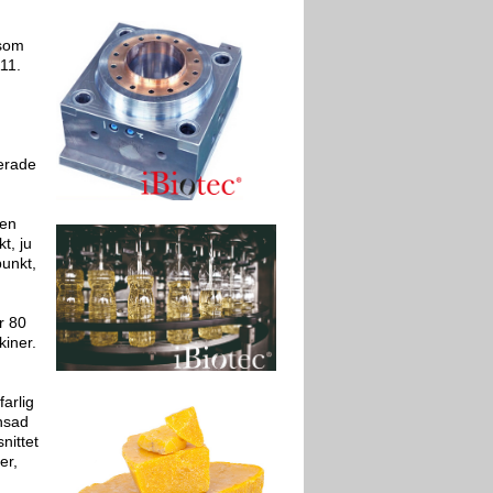
 som
111.
erade
 en
t, ju
unkt,
r 80
kiner.
arlig
nsad
nittet
er,