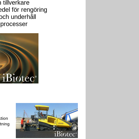
tillverkare
del för rengöring
 och underhåll
a processer
ktion
tning