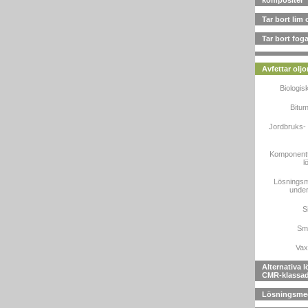
kompositer
Tar bort lim
Tar bort fog
Avfettar oljo
Biologis
Bitum
Jordbruks- 
Komponenttv
l
Lösningsme
under
Si
Smö
Vax
Alternativa 
CMR-klassad
Lösningsme