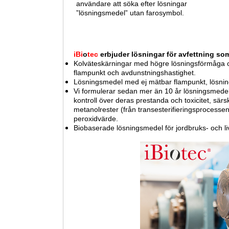
användare att söka efter lösningar
”lösningsmedel” utan farosymbol.
iBi
o
tec
erbjuder lösningar för avfettning som
Kolväteskärningar med högre lösningsförmåga o
flampunkt och avdunstningshastighet.
Lösningsmedel med ej mätbar flampunkt, lösni
Vi formulerar sedan mer än 10 år lösningsmedel
kontroll över deras prestanda och toxicitet, särsk
metanolrester (från transesterifieringsprocessen
peroxidvärde.
Biobaserade lösningsmedel för jordbruks- och li