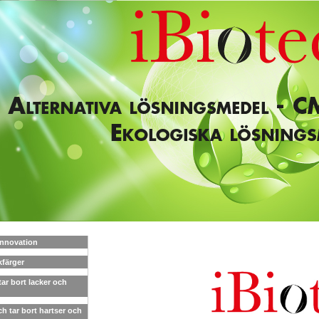
Innovation
kfärger
ar bort lacker och
h tar bort hartser och