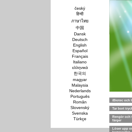
český
हिन्दी
ภาษาไทย
中国
Dansk
Deutsch
English
Español
Français
Italiano
ελληνικά
한국의
magyar
Malaysia
Nederlands
Português
iBiotec och 
Român
Slovenský
Tar bort tryc
Svenska
Rengör och t
Türkçe
färger
Löser upp oc