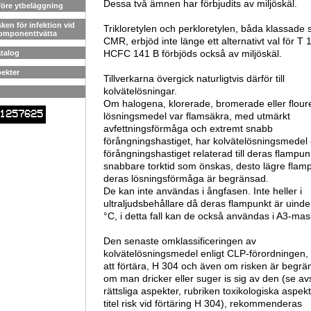
Dessa två ämnen har förbjudits av miljöskäl.
före ytbeläggning
sken för infektion vid
Trikloretylen och perkloretylen, båda klassade
komponenttvätta
CMR, erbjöd inte länge ett alternativt val för T 
HCFC 141 B förbjöds också av miljöskäl.
talog
pekter
Tillverkarna övergick naturligtvis därför till
kolvätelösningar.
Om halogena, klorerade, bromerade eller flour
1257625
lösningsmedel var flamsäkra, med utmärkt
avfettningsförmåga och extremt snabb
förångningshastiget, har kolvätelösningsmedel
förångningshastiget relaterad till deras flampunk
snabbare torktid som önskas, desto lägre flamp
deras lösningsförmåga är begränsad.
De kan inte användas i ångfasen. Inte heller i
ultraljudsbehållare då deras flampunkt är uinde
°C, i detta fall kan de också användas i A3-mas
Den senaste omklassificeringen av
kolvätelösningsmedel enligt CLP-förordningen, f
att förtära, H 304 och även om risken är begrä
om man dricker eller suger is sig av den (se avs
rättsliga aspekter, rubriken toxikologiska aspekt
titel risk vid förtäring H 304), rekommenderas