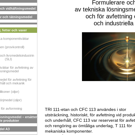
Formulerare och 
av tekniska lösningsme
 och vidhäftningsmedel
och för avfettning
ar och tätningsmedel
och industriell
r, fetter och vaxer
ka komponenttvättar
en (provkontroll)
och livsmedelsindustrin
(SLI)
ättar för avfettning av
ösningsmedel
del för avfettning för
håll och mekanik
likoner (oljor)
rjmedel (oljor)
 för avformning
TRI 111-etan och CFC 113 användes i stor
utsträckning, historiskt, för avfettning vid produ
lösningsmedel – ersätter
och underhåll, CFC 113 var reserverat för avfet
e produkter
och rengöring av ömtåliga underlag, T 111 för
del A3
mekaniska komponenter.