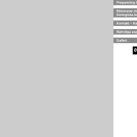
Preparering 
Eliminerar ri
biologiska 
Kontakt – Ka
Rättsliga as
Galleri
0