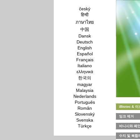
český
हिन्दी
ภาษาไทย
中国
Dansk
Deutsch
English
Español
Français
Italiano
ελληνικά
한국의
magyar
Malaysia
Nederlands
Português
iBiotec &
Român
Slovenský
잉크 제거
Svenska
Türkçe
바니시와 페인
수지 및 복합