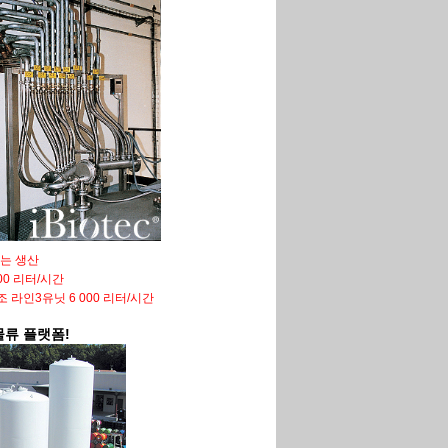
는 생산
00 리터/시간
제조 라인3유닛 6 000 리터/시간
물류
플랫폼
!