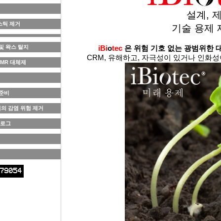
설계, 
스틱 제거
기술 용제
및 왁스 탈지
iBi
o
tec
은
위험
기호
없는
광범위한
CRM, 유해하고, 자극성이 있거나 인화
CMR 대체제
 준비
의 감염 위험 제거
탈로그
79054