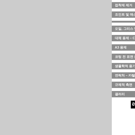
접착제 제거
조인트 및 매
오일, 그리스 
대체 용제 – 
A3 용제
코팅 전 표면
생물학적 용기
연락처 – 카
규제적 측면
갤러리
0