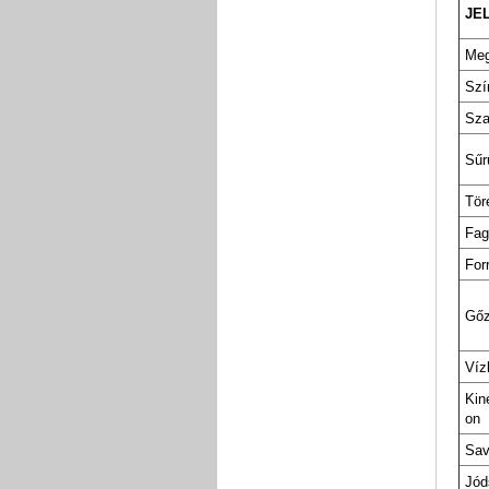
JE
Meg
Szí
Sz
Sűr
Tör
Fag
For
Gőz
Víz
Kin
on
Sav
Jó