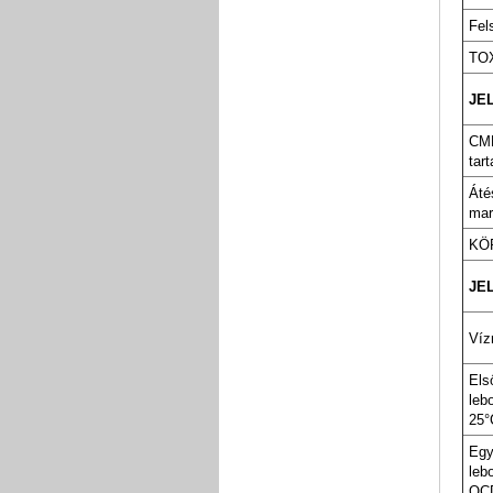
Fel
TO
JE
CMR
tar
Áté
mar
KÖ
JE
Víz
Els
leb
25°
Egy
leb
OCD