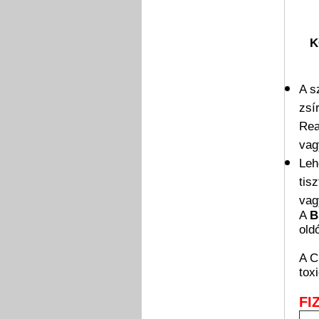
K
A s
zsí
Rea
vag
Leh
tis
vag
A
B
old
A C
tox
FI