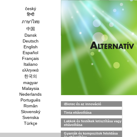
český
हिन्दी
ภาษาไทย
中国
Dansk
Deutsch
English
Español
Français
Italiano
ελληνικά
한국의
magyar
Malaysia
Nederlands
Português
iBiotec és az innováció
Român
Slovenský
Tinta eltávolítása
Svenska
Lakkok és festékek letisztítása vagy
Türkçe
eltávolítása
Gyanták és kompozitok feloldása