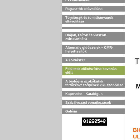
és eltávolítása
Ragasztók eltávolítása
Tömítések és tömítőanyagok
eltávolítása
Olajok, zsírok és viaszok
zsírtalanítása
Alternatív oldószerek – CMR-
helyettesítők
T
A3 oldószer
Felületek előkészítése bevonás
előtt
A biológiai szökőkutak
M
fertőzésveszélyének kiküszöbölése
Kapcsolat – Katalógus
Szabályozási vonatkozások
Galéria
01260548
B
U