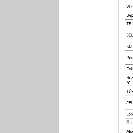
Víz
Bep
TE
JE
KB 
Pár
Fel
Réz
°C
TŰ
JE
Lob
Öng
Als