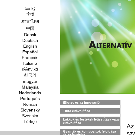
český
हिन्दी
ภาษาไทย
中国
Dansk
Deutsch
English
Español
Français
Italiano
ελληνικά
한국의
magyar
Malaysia
Nederlands
Português
iBiotec és az innováció
Român
Slovenský
Tinta eltávolítása
Svenska
Lakkok és festékek letisztítása vagy
Türkçe
eltávolítása
A
Gyanták és kompozitok feloldása
sz