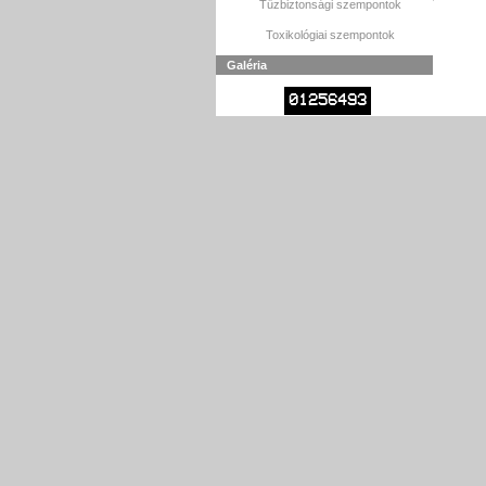
Tűzbiztonsági szempontok
Toxikológiai szempontok
Galéria
01256493