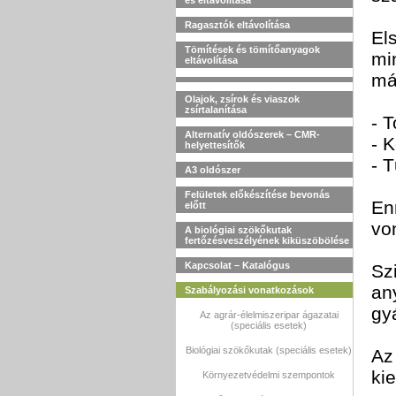
és eltávolítása
Ragasztók eltávolítása
El
Tömítések és tömítőanyagok
mi
eltávolítása
má
Olajok, zsírok és viaszok
zsírtalanítása
- T
Alternatív oldószerek – CMR-
- 
helyettesítők
- 
A3 oldószer
Felületek előkészítése bevonás
En
előtt
vo
A biológiai szökőkutak
fertőzésveszélyének kiküszöbölése
Kapcsolat – Katalógus
Sz
an
Szabályozási vonatkozások
gy
Az agrár-élelmiszeripar ágazatai
(speciális esetek)
Biológiai szökőkutak (speciális esetek)
A
ki
Környezetvédelmi szempontok