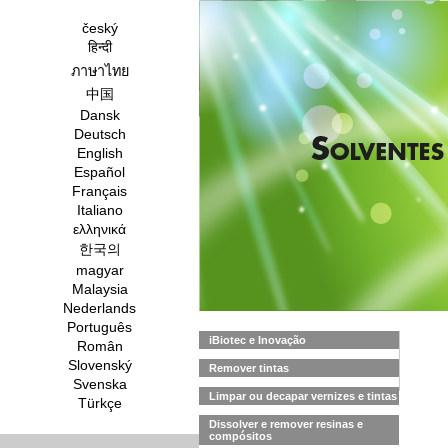
český
हिन्दी
ภาษาไทย
中国
Dansk
Deutsch
English
Español
Français
Italiano
ελληνικά
한국의
magyar
Malaysia
Nederlands
Português
iBiotec e Inovação
Român
Slovenský
Remover tintas
Svenska
Limpar ou decapar vernizes e tintas
Türkçe
Dissolver e remover resinas e
compósitos