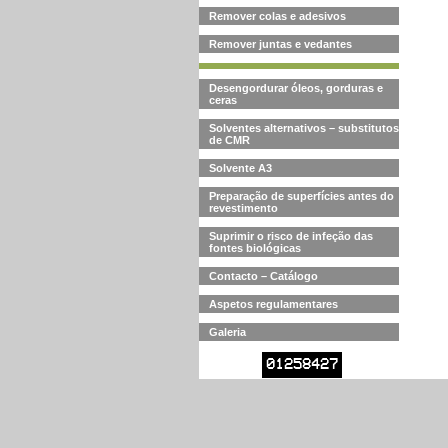
Remover colas e adesivos
Remover juntas e vedantes
Desengordurar óleos, gorduras e
ceras
Solventes alternativos – substitutos
de CMR
Solvente A3
Preparação de superfícies antes do
revestimento
Suprimir o risco de infeção das
fontes biológicas
Contacto – Catálogo
Aspetos regulamentares
Galeria
01258427