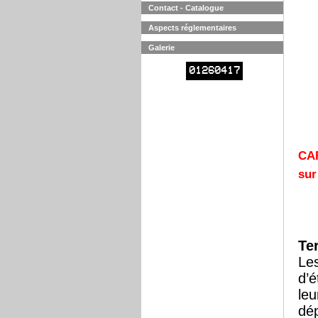
Contact - Catalogue
Aspects réglementaires
Galerie
01260417
CA
su
Te
Les
d’é
leu
dé