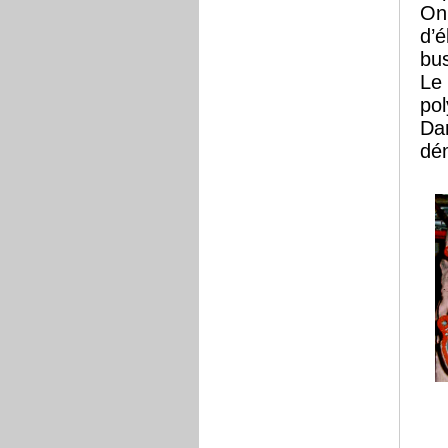
On 
d’é
bus
Le 
pol
Dan
dé