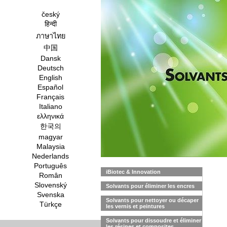
český
हिन्दी
ภาษาไทย
中国
Dansk
Deutsch
English
Español
Français
Italiano
ελληνικά
한국의
magyar
Malaysia
Nederlands
Português
iBiotec & Innovation
Român
Slovenský
Solvants pour éliminer les encres
Svenska
Solvants pour nettoyer ou décaper
Türkçe
les vernis et peintures
Solvants pour dissoudre et éliminer
les résines et composites