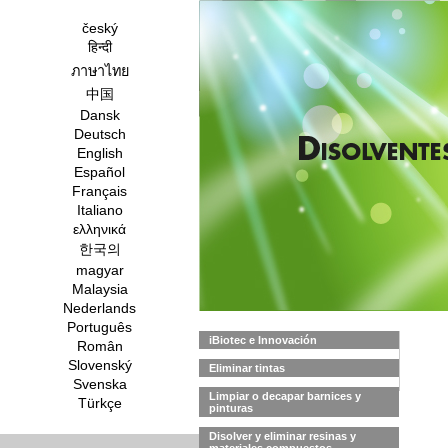
český
हिन्दी
ภาษาไทย
中国
Dansk
Deutsch
English
Español
Français
Italiano
ελληνικά
한국의
magyar
Malaysia
Nederlands
Português
iBiotec e Innovación
Român
Slovenský
Eliminar tintas
Svenska
Limpiar o decapar barnices y
Türkçe
pinturas
Disolver y eliminar resinas y